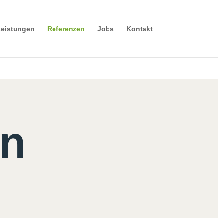
s/builder/class-et-builder-element.php
on line
1425
Leistungen
Referenzen
Jobs
Kontakt
en