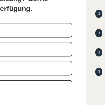
Verfügung.



