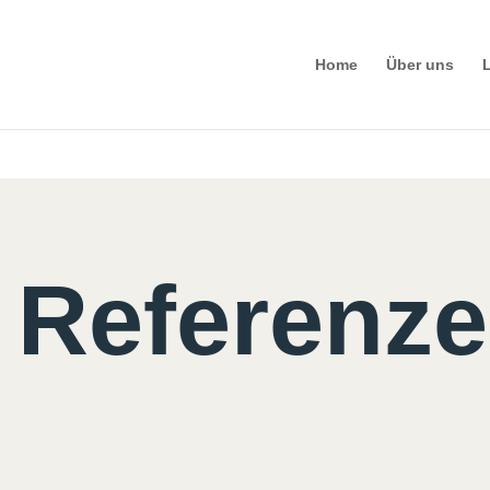
s deprecated in
/var/www/wordpress/wp-content/themes/Divi/include
Home
Über uns
 Referenz