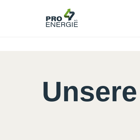
Deprecated
: Creation of dynamic property DiviCarousel::$icon_path i
Unsere