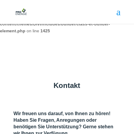
Deprecated
: Creation of dynamic property DiviCarousel::$icon_path is
deprecated in
/var/www/wordpress/wp-
content/themes/Divi/includes/builder/class-et-builder-
element.php
on line
1425
Kontakt
Wir freuen uns darauf, von Ihnen zu hören!
Haben Sie Fragen, Anregungen oder
benötigen Sie Unterstützung? Gerne stehen
wir Ihnen zur Verfügung.